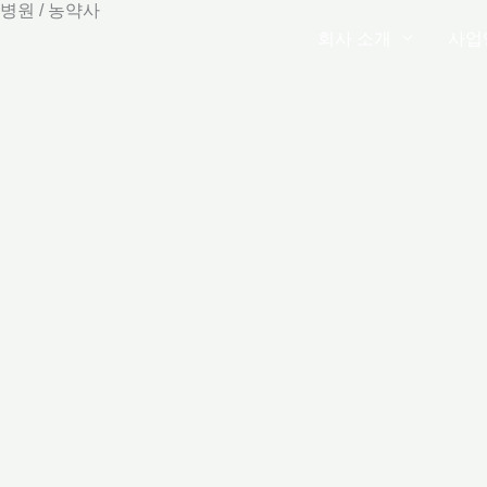
병원 / 농약사
전남조경(주)
회사 소개
사업