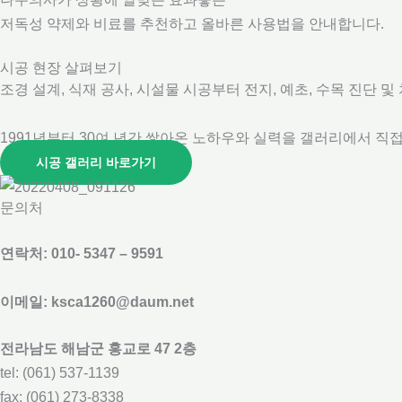
저독성 약제와 비료를 추천하고 올바른 사용법을 안내합니다.
시공 현장 살펴보기
조경 설계, 식재 공사, 시설물 시공부터 전지, 예초, 수목 진단 
1991년부터 30여 년간 쌓아온 노하우와 실력을 갤러리에서 직접
시공 갤러리 바로가기
문의처
연락처: 010- 5347 – 9591
이메일: ksca1260@daum.net
전라남도 해남군 홍교로 47 2층
tel: (061) 537-1139
fax: (061) 273-8338