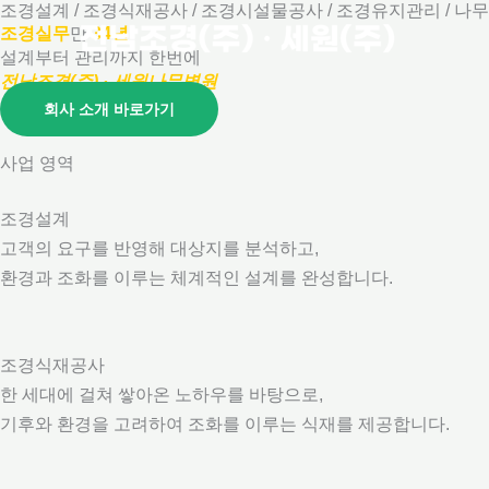
조경설계 / 조경식재공사 / 조경시설물공사 / 조경유지관리 / 나무
콘
조경실무
만
34년
텐
설계부터 관리까지 한번에
츠
전남조경(주)
· 세원나무병원
로
회사 소개 바로가기
건
너
사업 영역
뛰
조경설계
기
고객의 요구를 반영해 대상지를 분석하고,
환경과 조화를 이루는 체계적인 설계를 완성합니다.
조경식재공사
한 세대에 걸쳐 쌓아온 노하우를 바탕으로,
기후와 환경을 고려하여 조화를 이루는 식재를 제공합니다.