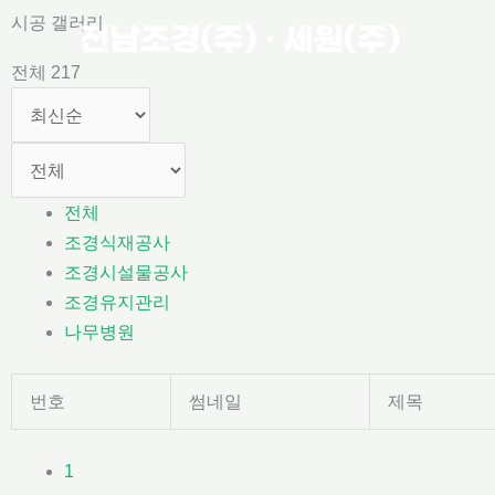
콘
시공 갤러리
텐
전체 217
츠
로
건
너
뛰
전체
기
조경식재공사
조경시설물공사
조경유지관리
나무병원
번호
썸네일
제목
1