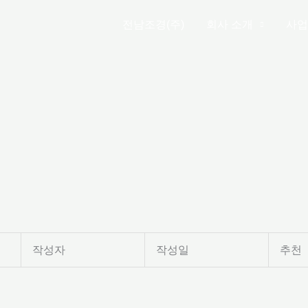
전남조경(주)
회사 소개
사업
작성자
작성일
추천