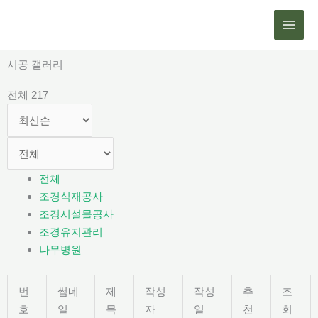
콘
텐
츠
로
시공 갤러리
건
전체 217
너
뛰
기
전체
조경식재공사
조경시설물공사
조경유지관리
나무병원
번
썸네
제
작성
작성
추
조
호
일
목
자
일
천
회