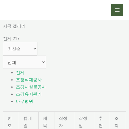
콘
텐
츠
로
시공 갤러리
건
전체 217
너
뛰
기
전체
조경식재공사
조경시설물공사
조경유지관리
나무병원
번
썸네
제
작성
작성
추
조
호
일
목
자
일
천
회