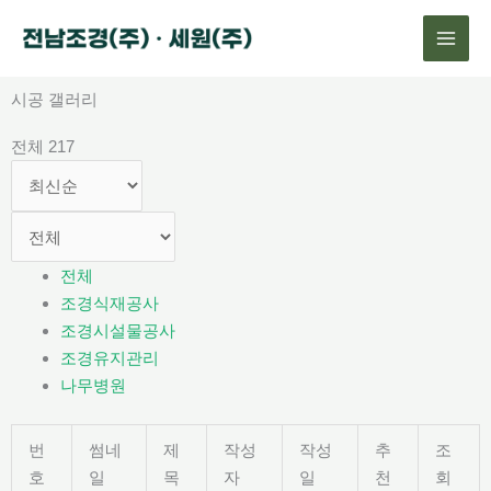
콘
텐
츠
로
시공 갤러리
건
전체 217
너
뛰
기
전체
조경식재공사
조경시설물공사
조경유지관리
나무병원
번
썸네
제
작성
작성
추
조
호
일
목
자
일
천
회