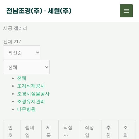
콘
텐
츠
로
시공 갤러리
건
전체 217
너
뛰
기
전체
조경식재공사
조경시설물공사
조경유지관리
나무병원
번
썸네
제
작성
작성
추
조
호
일
목
자
일
천
회