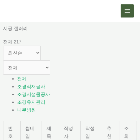
콘
텐
츠
로
시공 갤러리
건
전체 217
너
뛰
기
전체
조경식재공사
조경시설물공사
조경유지관리
나무병원
번
썸네
제
작성
작성
추
조
호
일
목
자
일
천
회