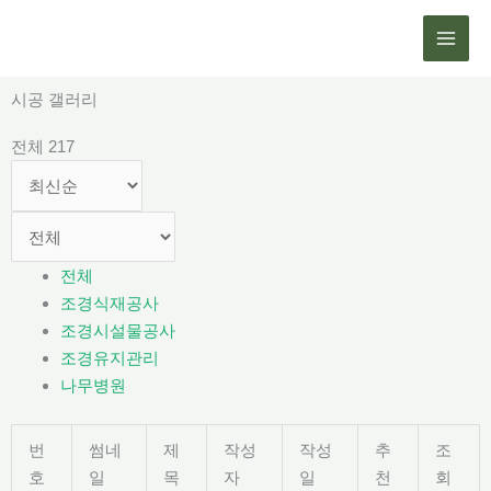
콘
텐
츠
로
시공 갤러리
건
전체 217
너
뛰
기
전체
조경식재공사
조경시설물공사
조경유지관리
나무병원
번
썸네
제
작성
작성
추
조
호
일
목
자
일
천
회