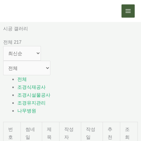
콘
텐
츠
로
시공 갤러리
건
전체 217
너
뛰
기
전체
조경식재공사
조경시설물공사
조경유지관리
나무병원
번
썸네
제
작성
작성
추
조
호
일
목
자
일
천
회