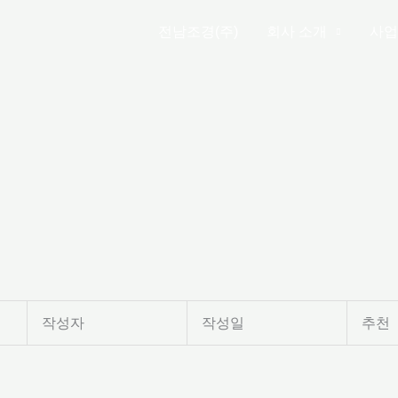
전남조경(주)
회사 소개
사업
작성자
작성일
추천