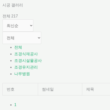
콘
시공 갤러리
텐
전체 217
츠
로
건
너
뛰
전체
기
조경식재공사
조경시설물공사
조경유지관리
나무병원
번호
썸네일
제목
1