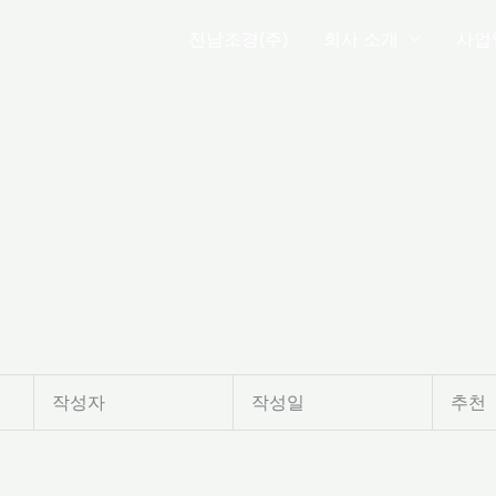
전남조경(주)
회사 소개
사업
작성자
작성일
추천