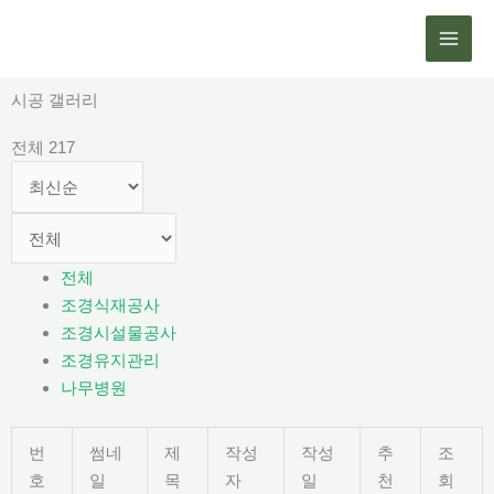
콘
텐
츠
로
시공 갤러리
건
전체 217
너
뛰
기
전체
조경식재공사
조경시설물공사
조경유지관리
나무병원
번
썸네
제
작성
작성
추
조
호
일
목
자
일
천
회