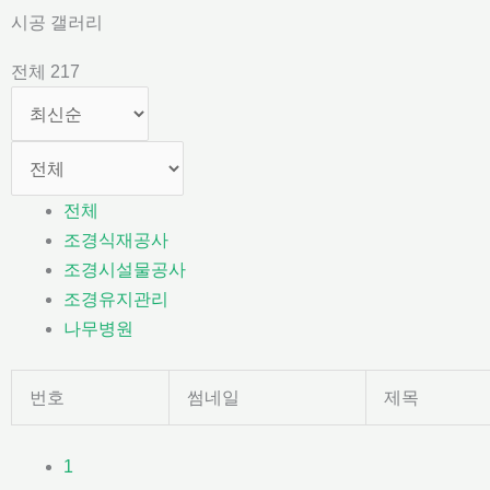
콘
시공 갤러리
텐
전체 217
츠
로
건
너
뛰
전체
기
조경식재공사
조경시설물공사
조경유지관리
나무병원
번호
썸네일
제목
1