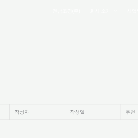
전남조경(주)
회사 소개
사업
작성자
작성일
추천