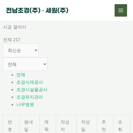
콘
텐
츠
로
시공 갤러리
건
전체 217
너
뛰
기
전체
조경식재공사
조경시설물공사
조경유지관리
나무병원
번
썸네
제
작성
작성
추
조
호
일
목
자
일
천
회