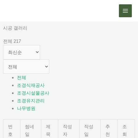
콘
텐
츠
로
시공 갤러리
건
전체 217
너
뛰
기
전체
조경식재공사
조경시설물공사
조경유지관리
나무병원
번
썸네
제
작성
작성
추
조
호
일
목
자
일
천
회