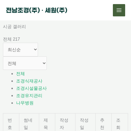
콘
텐
츠
로
시공 갤러리
건
전체 217
너
뛰
기
전체
조경식재공사
조경시설물공사
조경유지관리
나무병원
번
썸네
제
작성
작성
추
조
호
일
목
자
일
천
회