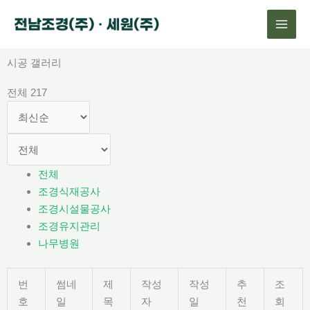
콘
텐
츠
로
시공 갤러리
건
전체 217
너
뛰
기
전체
조경식재공사
조경시설물공사
조경유지관리
나무병원
번
썸네
제
작성
작성
추
조
호
일
목
자
일
천
회