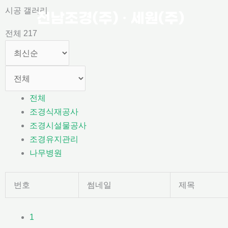
콘
시공 갤러리
텐
전체 217
츠
로
건
너
뛰
전체
기
조경식재공사
조경시설물공사
조경유지관리
나무병원
번호
썸네일
제목
1