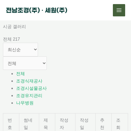
콘
텐
츠
로
시공 갤러리
건
전체 217
너
뛰
기
전체
조경식재공사
조경시설물공사
조경유지관리
나무병원
번
썸네
제
작성
작성
추
조
호
일
목
자
일
천
회