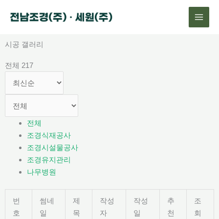
콘
텐
츠
로
시공 갤러리
건
전체 217
너
뛰
기
전체
조경식재공사
조경시설물공사
조경유지관리
나무병원
번
썸네
제
작성
작성
추
조
호
일
목
자
일
천
회