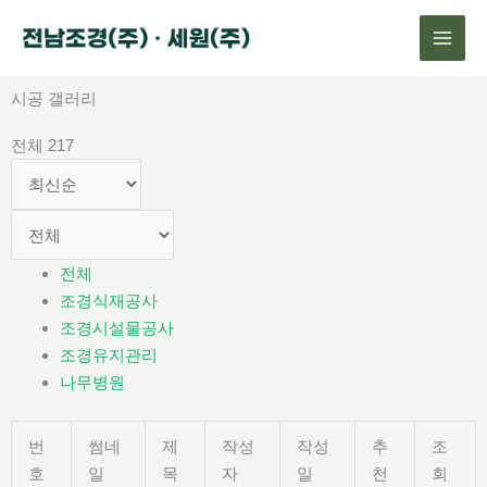
콘
텐
츠
로
시공 갤러리
건
전체 217
너
뛰
기
전체
조경식재공사
조경시설물공사
조경유지관리
나무병원
번
썸네
제
작성
작성
추
조
호
일
목
자
일
천
회