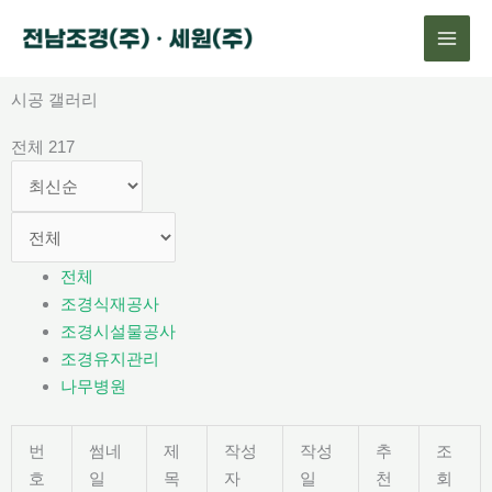
콘
텐
츠
로
시공 갤러리
건
전체 217
너
뛰
기
전체
조경식재공사
조경시설물공사
조경유지관리
나무병원
번
썸네
제
작성
작성
추
조
호
일
목
자
일
천
회