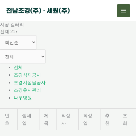
콘
텐
츠
시공 갤러리
로
전체 217
건
너
뛰
기
전체
조경식재공사
조경시설물공사
조경유지관리
나무병원
번
썸네
제
작성
작성
추
조
호
일
목
자
일
천
회