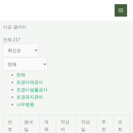
콘
텐
츠
로
시공 갤러리
건
전체 217
너
뛰
기
전체
조경식재공사
조경시설물공사
조경유지관리
나무병원
번
썸네
제
작성
작성
추
조
호
일
목
자
일
천
회