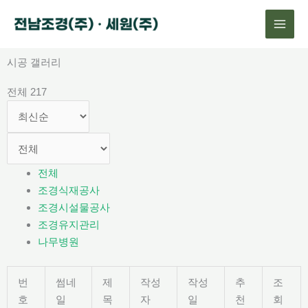
콘
텐
츠
로
시공 갤러리
건
전체 217
너
뛰
기
전체
조경식재공사
조경시설물공사
조경유지관리
나무병원
번
썸네
제
작성
작성
추
조
호
일
목
자
일
천
회