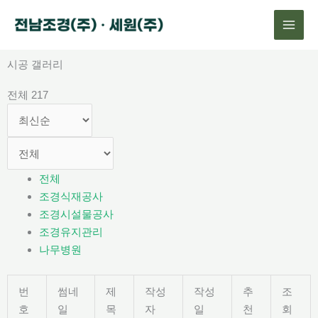
콘
텐
츠
로
시공 갤러리
건
전체 217
너
뛰
기
전체
조경식재공사
조경시설물공사
조경유지관리
나무병원
번
썸네
제
작성
작성
추
조
호
일
목
자
일
천
회