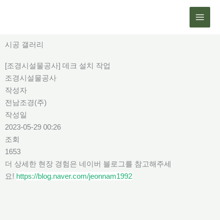
콘
텐
츠
로
시공 갤러리
건
[조경시설물공사] 데크 설치 작업
너
조경시설물공사
뛰
작성자
기
전남조경(주)
작성일
2023-05-29 00:26
조회
1653
더 상세한 현장 경험은 네이버 블로그를 참고해주세
요!
https://blog.naver.com/jeonnam1992