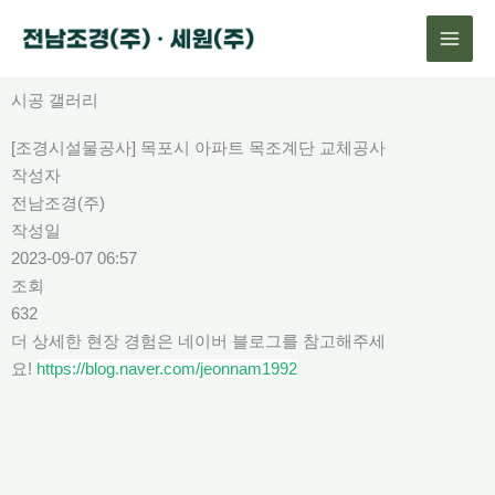
콘
텐
츠
로
시공 갤러리
건
[조경시설물공사] 목포시 아파트 목조계단 교체공사
너
작성자
뛰
전남조경(주)
기
작성일
2023-09-07 06:57
조회
632
더 상세한 현장 경험은 네이버 블로그를 참고해주세
요!
https://blog.naver.com/jeonnam1992