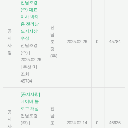
전남조경
(주) 대표
이사 박재
홍 전라남
전
공
도지사상
남
지
수상
조
2025.02.26
0
45784
사
전남조경
경
항
(주)
|
(주)
2025.02.26
|
추천 0
|
조회
45784
[공지사항]
네이버 블
로그 개설
전
공
전남조경
남
지
(주)
|
조
2024.02.14
0
46636
사