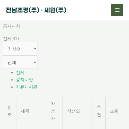
콘
텐
츠
로
공지사항
건
전체 417
너
뛰
기
전체
공지사항
자유게시판
작
번
추
제목
성
작성일
조회
호
천
자