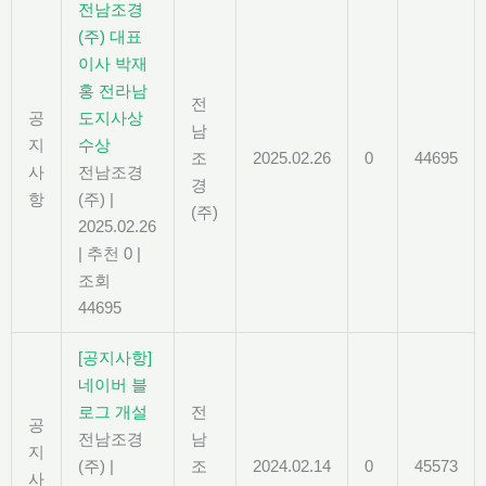
전남조경
(주) 대표
이사 박재
홍 전라남
전
공
도지사상
남
지
수상
조
2025.02.26
0
44695
사
전남조경
경
항
(주)
|
(주)
2025.02.26
|
추천 0
|
조회
44695
[공지사항]
네이버 블
로그 개설
전
공
전남조경
남
지
(주)
|
조
2024.02.14
0
45573
사