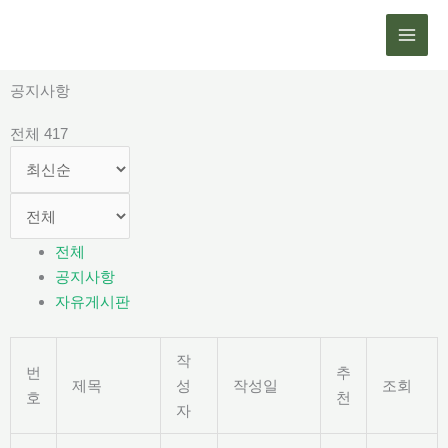
콘
텐
츠
로
공지사항
건
전체 417
너
뛰
기
전체
공지사항
자유게시판
작
번
추
제목
성
작성일
조회
호
천
자