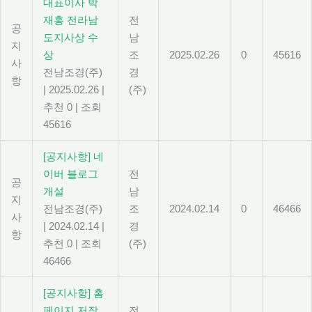
대표이사 박
재홍 전라남
전
공
도지사상 수
남
지
상
조
2025.02.26
0
45616
사
전남조경(주)
경
항
|
2025.02.26
|
(주)
추천 0
|
조회
45616
[공지사항] 네
이버 블로그
전
공
개설
남
지
전남조경(주)
조
2024.02.14
0
46466
사
|
2024.02.14
|
경
항
추천 0
|
조회
(주)
46466
[공지사항] 홈
페이지 저작
전