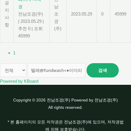
공
권
남
지
전남조경(주)
조
2023.05.29
0
45999
사
|
2023.05.29
|
경
항
추천 0
|
조회
(주)
45999
1
검색
Powered by KBoard
Copyright © 2026 전남조경(주) Powered by 전남조경(주)
All rights reserved.
* 본 홈페이지의 모든 저작권은 전남조경(주)에 있으며, 저작권법
에 의해 보호받습니다.