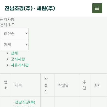
콘
텐
츠
공지사항
로
전체 417
건
너
뛰
기
전체
공지사항
자유게시판
작
번
추
제목
성
작성일
조회
호
천
자
전남조경(주)