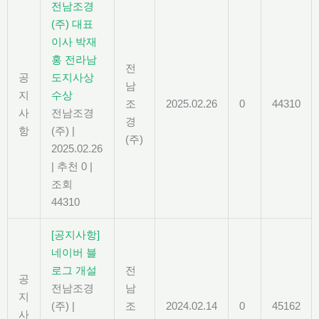
전남조경
(주) 대표
이사 박재
홍 전라남
전
공
도지사상
남
지
수상
조
2025.02.26
0
44310
사
전남조경
경
항
(주)
|
(주)
2025.02.26
|
추천 0
|
조회
44310
[공지사항]
네이버 블
로그 개설
전
공
전남조경
남
지
(주)
|
조
2024.02.14
0
45162
사