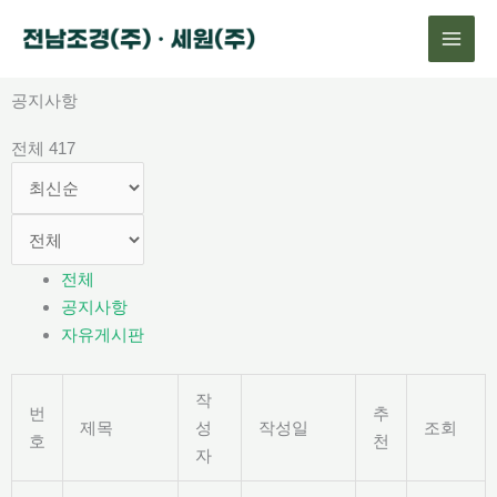
콘
텐
츠
로
공지사항
건
전체 417
너
뛰
기
전체
공지사항
자유게시판
작
번
추
제목
성
작성일
조회
호
천
자