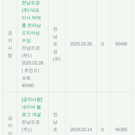
전남조경
(주) 대표
이사 박재
홍 전라남
전
공
도지사상
남
지
수상
조
2025.02.26
0
45490
사
전남조경
경
항
(주)
|
(주)
2025.02.26
|
추천 0
|
조회
45490
[공지사항]
네이버 블
로그 개설
전
공
전남조경
남
지
(주)
|
조
2024.02.14
0
46365
사