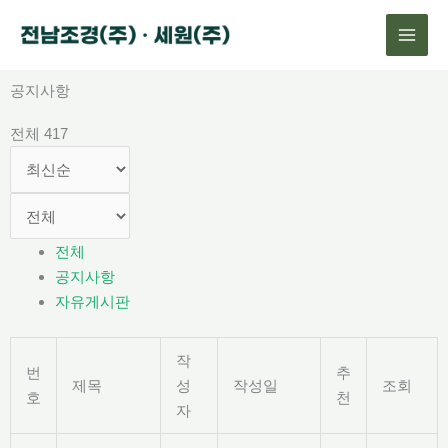
콘
텐
츠
로
공지사항
건
전체 417
너
뛰
기
전체
공지사항
자유게시판
작
번
추
제목
성
작성일
조회
호
천
자