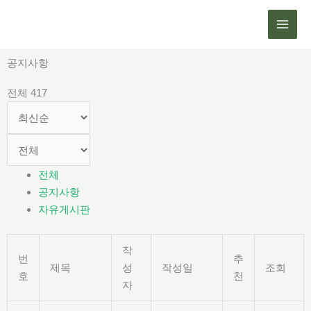
콘
텐
츠
로
공지사항
건
전체 417
너
뛰
기
전체
공지사항
자유게시판
작
번
추
제목
성
작성일
조회
호
천
자