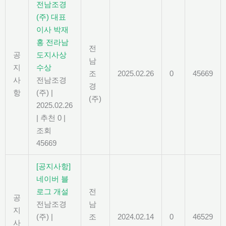
전남조경
(주) 대표
이사 박재
홍 전라남
전
공
도지사상
남
지
수상
조
2025.02.26
0
45669
사
전남조경
경
항
(주)
|
(주)
2025.02.26
|
추천 0
|
조회
45669
[공지사항]
네이버 블
로그 개설
전
공
전남조경
남
지
(주)
|
조
2024.02.14
0
46529
사