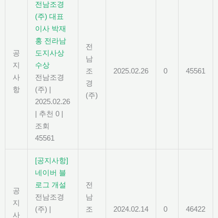
전남조경
(주) 대표
이사 박재
홍 전라남
전
공
도지사상
남
지
수상
조
2025.02.26
0
45561
사
전남조경
경
항
(주)
|
(주)
2025.02.26
|
추천 0
|
조회
45561
[공지사항]
네이버 블
로그 개설
전
공
전남조경
남
지
(주)
|
조
2024.02.14
0
46422
사