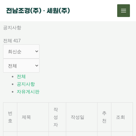
콘
텐
츠
로
공지사항
건
전체 417
너
뛰
기
전체
공지사항
자유게시판
작
번
추
제목
성
작성일
조회
호
천
자