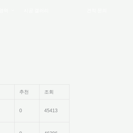
영역
시공 갤러리
공지사항
견적 문의
추천
조회
0
45413