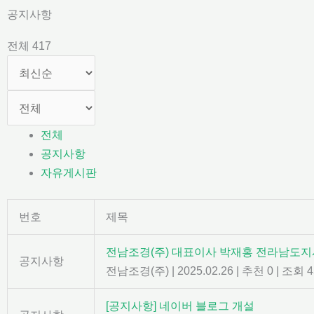
콘
공지사항
텐
전체 417
츠
로
건
너
뛰
전체
기
공지사항
자유게시판
번호
제목
전남조경(주) 대표이사 박재홍 전라남도지
공지사항
전남조경(주)
|
2025.02.26
|
추천 0
|
조회 4
[공지사항] 네이버 블로그 개설