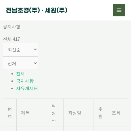
콘
텐
츠
로
공지사항
건
전체 417
너
뛰
기
전체
공지사항
자유게시판
작
번
추
제목
성
작성일
조회
호
천
자