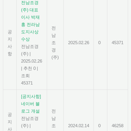
전남조경
(주) 대표
이사 박재
홍 전라남
전
공
도지사상
남
지
수상
조
2025.02.26
0
45371
사
전남조경
경
항
(주)
|
(주)
2025.02.26
|
추천 0
|
조회
45371
[공지사항]
네이버 블
로그 개설
전
공
전남조경
남
지
(주)
|
조
2024.02.14
0
46258
사