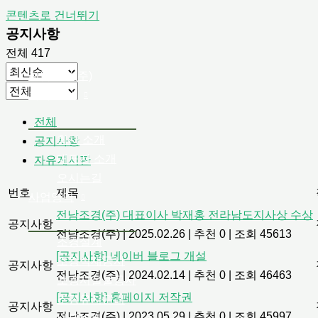
콘텐츠로 건너뛰기
공지사항
전체 417
전남조경(주)
회사 소개
전체
회사 소개
공지사항
대표자 소개
자유게시판
오시는길
번호
제목
사업영역
전남조경(주) 대표이사 박재홍 전라남도지사상 수상
공지사항
전남조경(주)
|
2025.02.26
|
추천 0
|
조회 45613
조경설계
[공지사항] 네이버 블로그 개설
조경식재공사
공지사항
전남조경(주)
|
2024.02.14
|
추천 0
|
조회 46463
조경시설물공사
[공지사항] 홈페이지 저작권
조경유지관리
공지사항
전남조경(주)
|
2023.05.29
|
추천 0
|
조회 45997