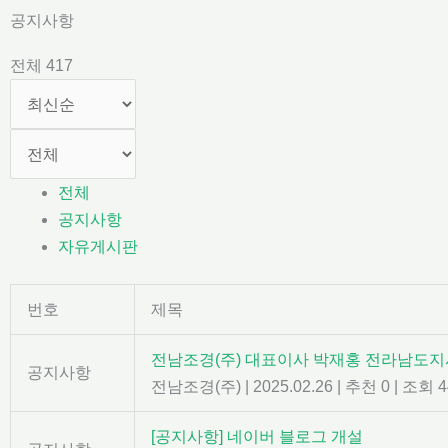
콘
공지사항
텐
전체 417
츠
로
건
너
뛰
전체
기
공지사항
자유게시판
번호
제목
전남조경(주) 대표이사 박재홍 전라남도지
공지사항
전남조경(주)
|
2025.02.26
|
추천 0
|
조회 4
[공지사항] 네이버 블로그 개설