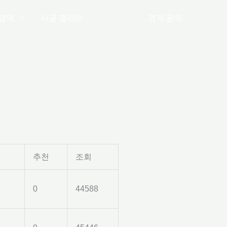
영역
시공 갤러리
공지사항
견적 문의
추천
조회
0
44588