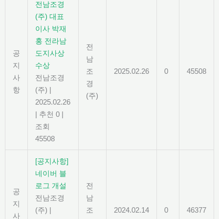
전남조경
(주) 대표
이사 박재
홍 전라남
전
공
도지사상
남
지
수상
조
2025.02.26
0
45508
사
전남조경
경
항
(주)
|
(주)
2025.02.26
|
추천 0
|
조회
45508
[공지사항]
네이버 블
로그 개설
전
공
전남조경
남
지
(주)
|
조
2024.02.14
0
46377
사