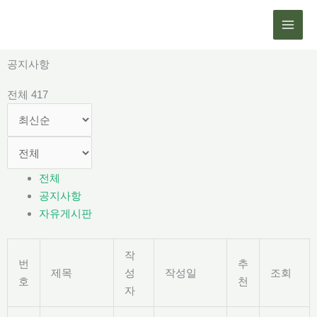
콘
텐
츠
로
공지사항
건
전체 417
너
뛰
기
전체
공지사항
자유게시판
작
번
추
제목
성
작성일
조회
호
천
자