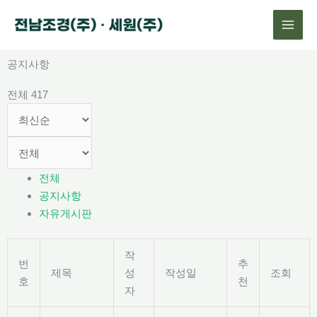
콘
텐
츠
로
공지사항
건
전체 417
너
뛰
기
전체
공지사항
자유게시판
작
번
추
제목
성
작성일
조회
호
천
자