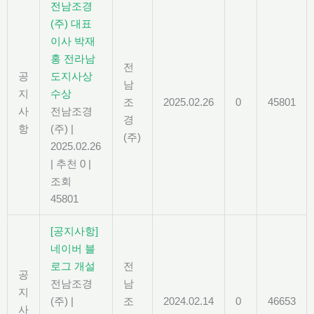
전남조경
(주) 대표
이사 박재
홍 전라남
전
공
도지사상
남
지
수상
조
2025.02.26
0
45801
사
전남조경
경
항
(주)
|
(주)
2025.02.26
|
추천 0
|
조회
45801
[공지사항]
네이버 블
로그 개설
전
공
전남조경
남
지
(주)
|
조
2024.02.14
0
46653
사