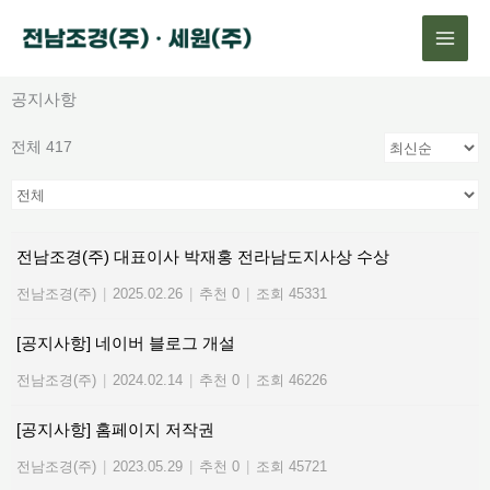
콘
텐
츠
로
공지사항
건
전체 417
너
뛰
기
전남조경(주) 대표이사 박재홍 전라남도지사상 수상
전남조경(주)
|
2025.02.26
|
추천 0
|
조회 45331
[공지사항] 네이버 블로그 개설
전남조경(주)
|
2024.02.14
|
추천 0
|
조회 46226
[공지사항] 홈페이지 저작권
전남조경(주)
|
2023.05.29
|
추천 0
|
조회 45721