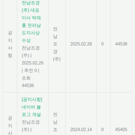
전남조경
(주) 대표
이사 박재
홍 전라남
전
공
도지사상
남
지
수상
조
2025.02.26
0
44538
사
전남조경
경
항
(주)
|
(주)
2025.02.26
|
추천 0
|
조회
44538
[공지사항]
네이버 블
로그 개설
전
공
전남조경
남
지
(주)
|
조
2024.02.14
0
45405
사