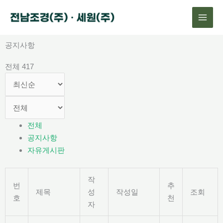
콘
텐
츠
로
공지사항
건
전체 417
너
뛰
기
전체
공지사항
자유게시판
작
번
추
제목
성
작성일
조회
호
천
자