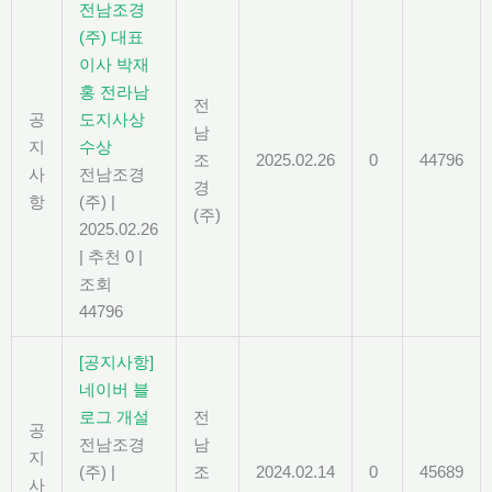
전남조경
(주) 대표
이사 박재
홍 전라남
전
공
도지사상
남
지
수상
조
2025.02.26
0
44796
사
전남조경
경
항
(주)
|
(주)
2025.02.26
|
추천 0
|
조회
44796
[공지사항]
네이버 블
로그 개설
전
공
전남조경
남
지
(주)
|
조
2024.02.14
0
45689
사