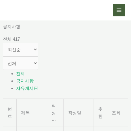
콘
텐
츠
로
공지사항
건
전체 417
너
뛰
기
전체
공지사항
자유게시판
작
번
추
제목
성
작성일
조회
호
천
자