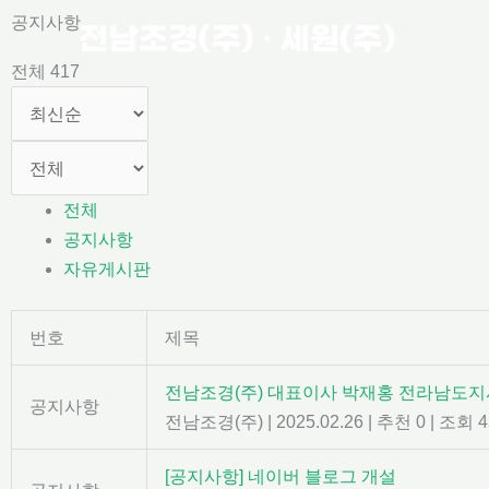
콘
공지사항
텐
전체 417
츠
로
건
너
뛰
전체
기
공지사항
자유게시판
번호
제목
전남조경(주) 대표이사 박재홍 전라남도지
공지사항
전남조경(주)
|
2025.02.26
|
추천 0
|
조회 4
[공지사항] 네이버 블로그 개설