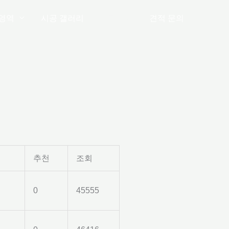
영역
시공 갤러리
공지사항
견적 문의
추천
조회
0
45555