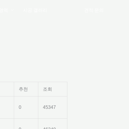
영역
시공 갤러리
공지사항
견적 문의
추천
조회
0
45347