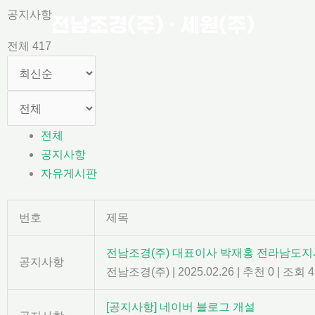
콘
공지사항
텐
전체 417
츠
로
건
너
뛰
전체
기
공지사항
자유게시판
번호
제목
전남조경(주) 대표이사 박재홍 전라남도지
공지사항
전남조경(주)
|
2025.02.26
|
추천 0
|
조회 4
[공지사항] 네이버 블로그 개설