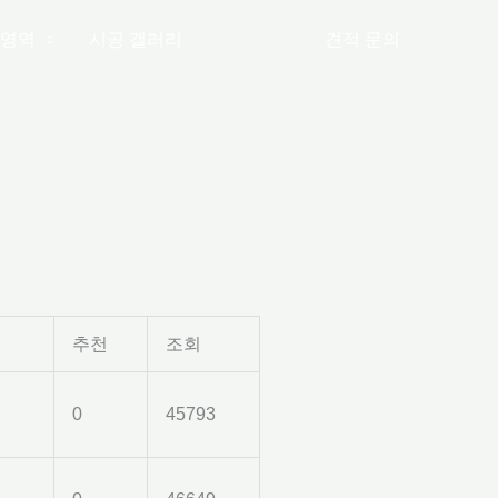
영역
시공 갤러리
공지사항
견적 문의
추천
조회
0
45793