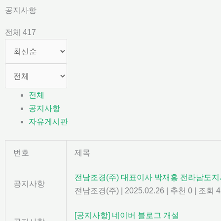
콘
공지사항
텐
전체 417
츠
로
건
너
뛰
전체
기
공지사항
자유게시판
번호
제목
전남조경(주) 대표이사 박재홍 전라남도지
공지사항
전남조경(주)
|
2025.02.26
|
추천 0
|
조회 4
[공지사항] 네이버 블로그 개설