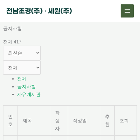
콘
텐
츠
로
공지사항
건
전체 417
너
뛰
기
전체
공지사항
자유게시판
작
번
추
제목
성
작성일
조회
호
천
자