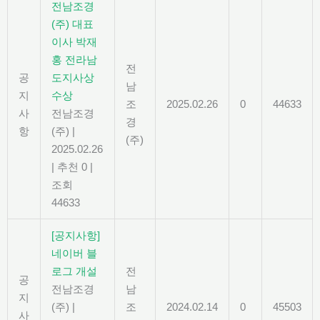
전남조경
(주) 대표
이사 박재
홍 전라남
전
공
도지사상
남
지
수상
조
2025.02.26
0
44633
사
전남조경
경
항
(주)
|
(주)
2025.02.26
|
추천 0
|
조회
44633
[공지사항]
네이버 블
로그 개설
전
공
전남조경
남
지
(주)
|
조
2024.02.14
0
45503
사