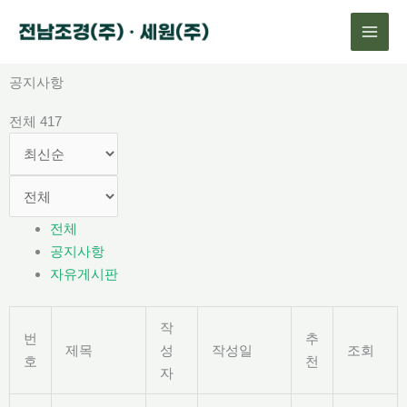
콘
텐
츠
로
공지사항
건
전체 417
너
뛰
기
전체
공지사항
자유게시판
작
번
추
제목
성
작성일
조회
호
천
자