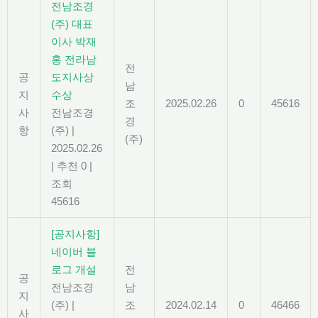
전남조경
(주) 대표
이사 박재
홍 전라남
전
공
도지사상
남
지
수상
조
2025.02.26
0
45616
사
전남조경
경
항
(주)
|
(주)
2025.02.26
|
추천 0
|
조회
45616
[공지사항]
네이버 블
로그 개설
전
공
전남조경
남
지
(주)
|
조
2024.02.14
0
46466
사