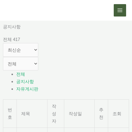
콘
텐
츠
로
공지사항
건
전체 417
너
뛰
기
전체
공지사항
자유게시판
작
번
추
제목
성
작성일
조회
호
천
자