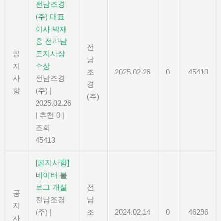
전남조경
(주) 대표
이사 박재
홍 전라남
전
공
도지사상
남
지
수상
조
2025.02.26
0
45413
사
전남조경
경
항
(주)
|
(주)
2025.02.26
|
추천 0
|
조회
45413
[공지사항]
네이버 블
로그 개설
전
공
전남조경
남
지
(주)
|
조
2024.02.14
0
46296
사